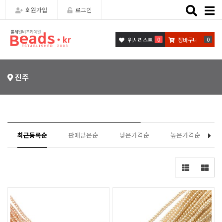
Toggle
회원가입
로그인
naviga
0
0
위시리스트
장바구니
진주
최근등록순
판매많은순
낮은가격순
높은가격순