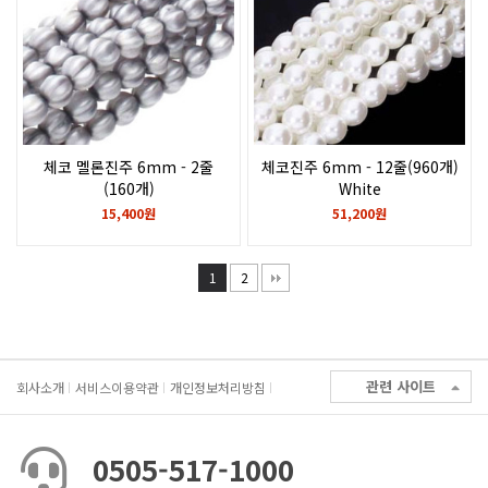
체코 멜론진주 6mm - 2줄
체코진주 6mm - 12줄(960개)
(160개)
White
Matte Silver
15,400원
51,200원
1
2
관련 사이트
회사소개
서비스이용약관
개인정보처리방침
0505-517-1000