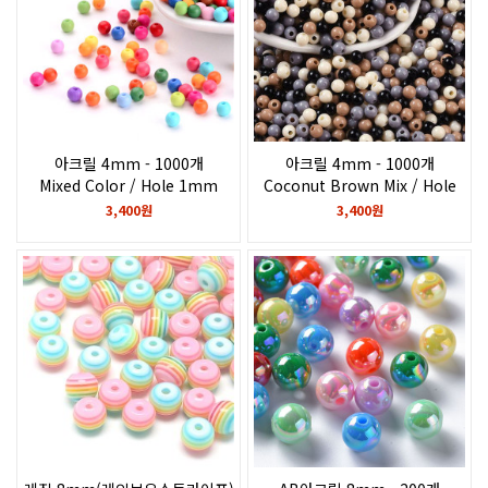
아크릴 4mm - 1000개
아크릴 4mm - 1000개
Mixed Color / Hole 1mm
Coconut Brown Mix / Hole
1mm
3,400원
3,400원