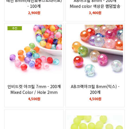
레진 8mm(레인보우스트라이프)
AB아크릴 8mm - 200개
- 100개
Mixed color 색상은 램덤발송
2,900원
3,400원
추천
인비드컷 아크릴 7mm - 200개
AB크랙아크릴 8mm(믹스) -
Mixed Color / Hole 2mm
200개
4,500원
4,500원