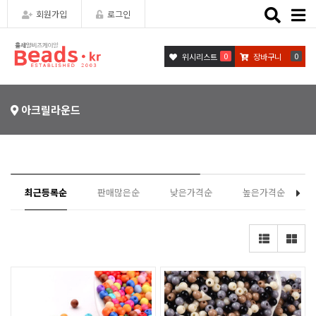
Toggle
회원가입
로그인
naviga
0
0
위시리스트
장바구니
아크릴라운드
최근등록순
판매많은순
낮은가격순
높은가격순