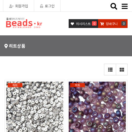
Toggle
회원가입
로그인
naviga
0
0
위시리스트
장바구니
히트상품
히트
히트