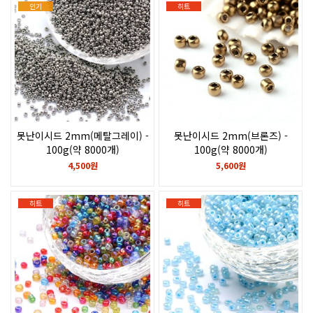
인기
히트
못난이시드 2mm(메탈그레이) -
못난이시드 2mm(브론즈) -
100g(약 8000개)
100g(약 8000개)
A급
4,500원
5,600원
히트
히트