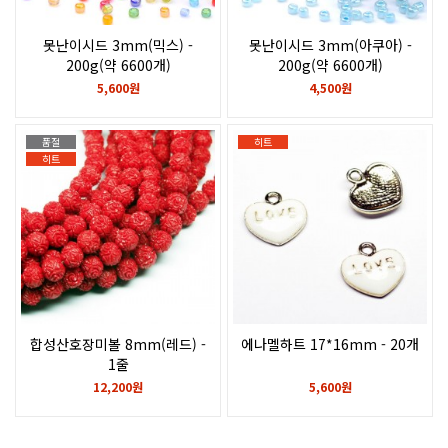
못난이시드 3mm(믹스) -
못난이시드 3mm(아쿠아) -
200g(약 6600개)
200g(약 6600개)
5,600원
4,500원
품절
히트
히트
합성산호장미볼 8mm(레드) -
에나멜하트 17*16mm - 20개
1줄
1줄개수 45~49개
12,200원
5,600원