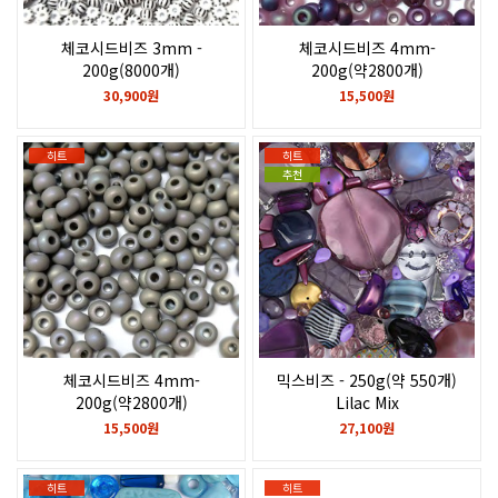
체코시드비즈 3mm -
체코시드비즈 4mm-
200g(8000개)
200g(약2800개)
black stripes on chalkwhite
Light amethyst matte,
30,900원
15,500원
rainbow
히트
히트
추천
체코시드비즈 4mm-
믹스비즈 - 250g(약 550개)
200g(약2800개)
Lilac Mix
Opaque grey matte rainbow
15,500원
27,100원
히트
히트