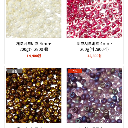
체코시드비즈 4mm-
체코시드비즈 4mm-
200g(약2800개)
200g(약2800개)
Pearl Ceylon
Crystal, colour lined red,
14,400원
14,400원
sfinx
품절
히트