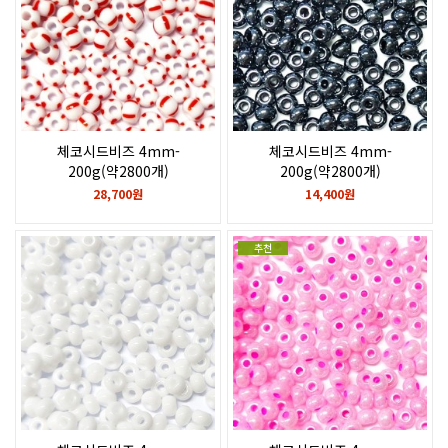
체코시드비즈 4mm-
체코시드비즈 4mm-
200g(약2800개)
200g(약2800개)
Red stripes on chalkwhite
Gunmetal
28,700원
14,400원
추천