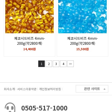
체코시드비즈 4mm-
체코시드비즈 4mm-
200g(약2800개)
200g(약2800개)
Topaz, colour lined
Aquamarine matte rainbow
14,400원
15,500원
chalkwhite
1
2
3
4
관련 사이트
회사소개
서비스이용약관
개인정보처리방침
0505-517-1000