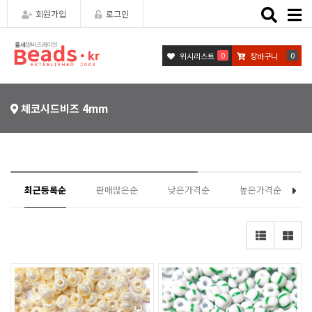
Toggle
회원가입
로그인
naviga
0
0
위시리스트
장바구니
체코시드비즈 4mm
최근등록순
판매많은순
낮은가격순
높은가격순