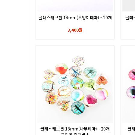
글래스캐보션 14mm(부엉이테마) - 20개
글래스
3,400원
글래스캐보션 18mm(나무테마) - 20개
글래
그림은 램덤발송