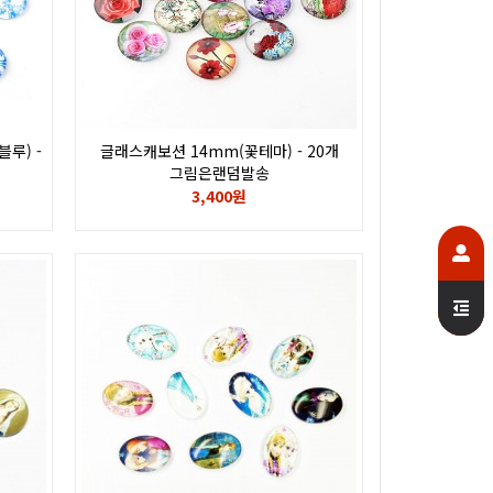
루) -
글래스캐보션 14mm(꽃테마) - 20개
그림은랜덤발송
3,400원