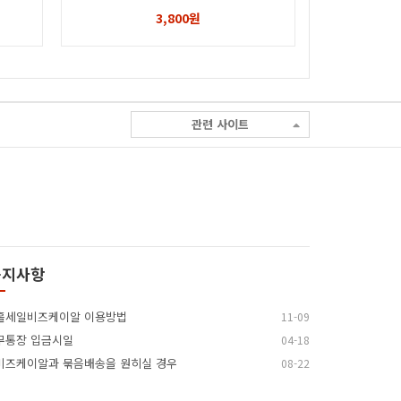
니다
3,800원
관련 사이트
공지사항
홀세일비즈케이알 이용방법
11-09
무통장 입금시일
04-18
비즈케이알과 묶음배송을 원히실 경우
08-22