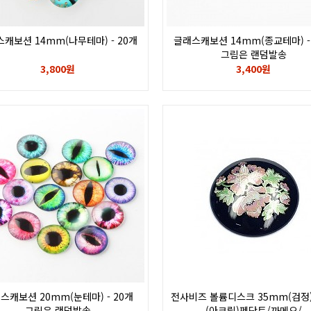
캐보션 14mm(나무테마) - 20개
글래스캐보션 14mm(종교테마) -
그림은 랜덤발송
3,800원
3,400원
스캐보션 20mm(눈테마) - 20개
전사비즈 볼륨디스크 35mm(검정) 
그림은 랜덤발송
(아크릴)펜단트/까메오/