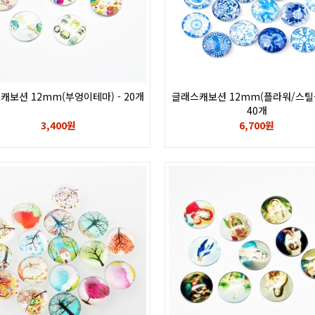
캐보션 12mm(부엉이테마) - 20개
글래스캐보션 12mm(플라워/스틸블
40개
3,400원
6,700원