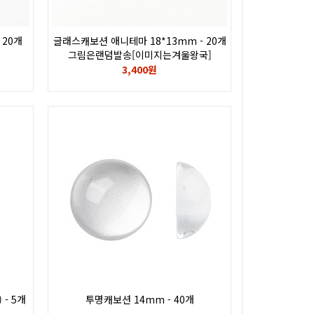
 20개
글래스캐보션 애니테마 18*13mm - 20개
그림은랜덤발송[이미지는겨울왕국]
3,400원
- 5개
투명캐보션 14mm - 40개