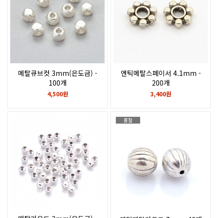
메탈큐브컷 3mm(은도금) -
엔틱메탈스페이서 4.1mm -
100개
200개
4,500원
3,400원
품절