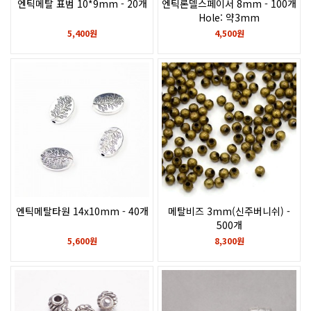
엔틱메탈 표범 10*9mm - 20개
엔틱론델스페이서 8mm - 100개
Hole: 약3mm
5,400원
4,500원
엔틱메탈타원 14x10mm - 40개
메탈비즈 3mm(신주버니쉬) -
500개
홀크기약1.2mm
5,600원
8,300원