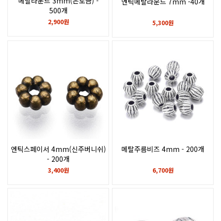
메탈라운드 3mm(은도금) -
엔틱메탈라운드 7mm -40개
500개
2,900원
5,300원
엔틱스페이서 4mm(신주버니쉬)
메탈주름비즈 4mm - 200개
- 200개
3,400원
6,700원